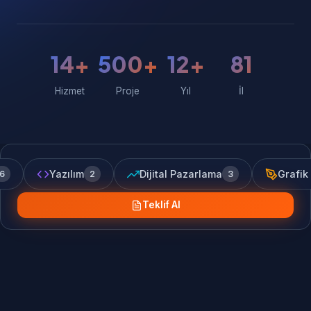
14+
500+
12+
81
Hizmet
Proje
Yıl
İl
Yazılım
Dijital Pazarlama
Grafik
6
2
3
Teklif Al