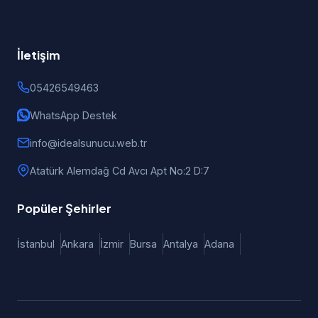
İletişim
05426549463
WhatsApp Destek
info@idealsunucu.web.tr
Atatürk Alemdağ Cd Avcı Apt No:2 D:7
Popüler Şehirler
İstanbul
Ankara
İzmir
Bursa
Antalya
Adana