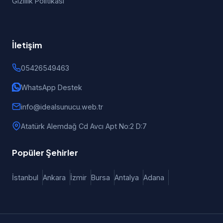
Gizlilik Politikası
İletişim
05426549463
WhatsApp Destek
info@idealsunucu.web.tr
Atatürk Alemdağ Cd Avcı Apt No:2 D:7
Popüler Şehirler
İstanbul
Ankara
İzmir
Bursa
Antalya
Adana