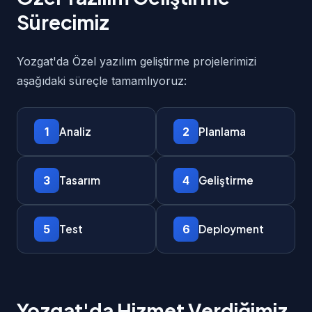
Sürecimiz
Yozgat'da Özel yazılım geliştirme projelerimizi
aşağıdaki süreçle tamamlıyoruz:
1
2
Analiz
Planlama
3
4
Tasarım
Geliştirme
5
6
Test
Deployment
Yozgat'da Hizmet Verdiğimiz