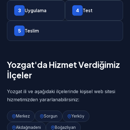
3
4
Uygulama
Test
5
Teslim
Yozgat'da Hizmet Verdiğimiz
İlçeler
Yozgat ili ve aşağıdaki ilçelerinde kişisel web sitesi
hizmetimizden yararlanabilirsiniz:
Merkez
Sorgun
Yerköy
Akdağmadeni
Boğazlıyan