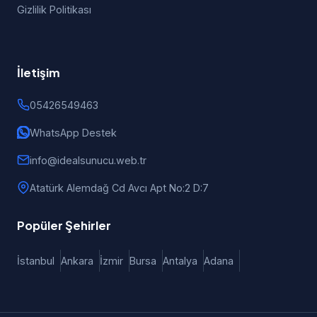
Gizlilik Politikası
İletişim
05426549463
WhatsApp Destek
info@idealsunucu.web.tr
Atatürk Alemdağ Cd Avcı Apt No:2 D:7
Popüler Şehirler
İstanbul
Ankara
İzmir
Bursa
Antalya
Adana