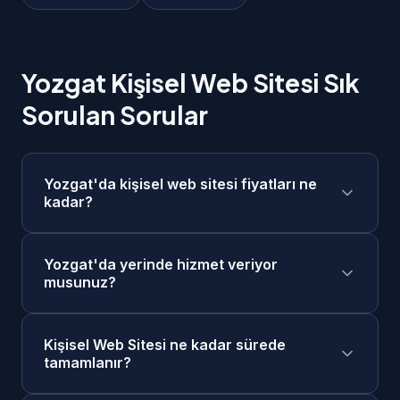
Yozgat Kişisel Web Sitesi Sık
Sorulan Sorular
Yozgat'da kişisel web sitesi fiyatları ne
kadar?
Yozgat'da kişisel web sitesi fiyatlarımız 5.000₺
Yozgat'da yerinde hizmet veriyor
- 15.000₺ aralığındadır. Projenizin kapsamına
musunuz?
göre ücretsiz keşif görüşmesi sonrasında size
özel fiyat teklifi sunuyoruz. Taksit seçenekleri
Evet, Yozgat merkezde ve tüm ilçelerinde
mevcuttur.
Kişisel Web Sitesi ne kadar sürede
yerinde keşif ve toplantı yapabiliyoruz. Ayrıca
tamamlanır?
online görüşme seçeneğimiz de mevcuttur.
Yozgat'daki müşterilerimize öncelikli destek