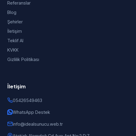
Referanslar
Blog
Şehirler
İletişim
Teklif Al
KVKK
Gizlilik Politikası
İletişim
05426549463
WhatsApp Destek
info@idealsunucu.web.tr
Atatürk Alemdağ Cd Avcı Apt No:2 D:7