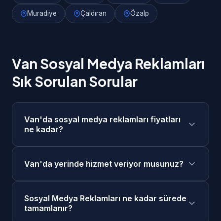
Muradiye
Çaldıran
Özalp
Van Sosyal Medya Reklamları
Sık Sorulan Sorular
Van'da sosyal medya reklamları fiyatları
ne kadar?
Van'da sosyal medya reklamları fiyatlarımız
Van'da yerinde hizmet veriyor musunuz?
4.000₺ - 20.000₺/ay + reklam bütçesi
aralığındadır. Projenizin kapsamına göre
Evet, Van merkezde ve tüm ilçelerinde
ücretsiz keşif görüşmesi sonrasında size özel
Sosyal Medya Reklamları ne kadar sürede
yerinde keşif ve toplantı yapabiliyoruz. Ayrıca
fiyat teklifi sunuyoruz. Taksit seçenekleri
tamamlanır?
online görüşme seçeneğimiz de mevcuttur.
mevcuttur.