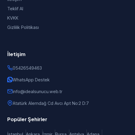
Teklif Al
KVKK
Gizlilik Politikası
İletişim
05426549463
WhatsApp Destek
info@idealsunucu.web.tr
Atatürk Alemdağ Cd Avcı Apt No:2 D:7
Popüler Şehirler
İstanbul
Ankara
İzmir
Bursa
Antalya
Adana