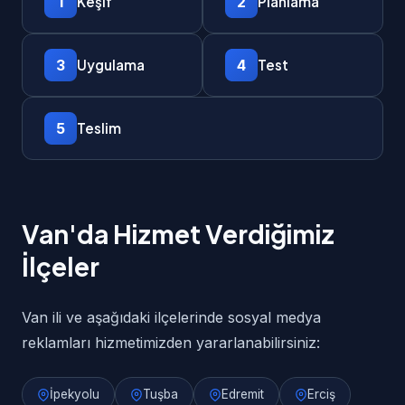
1
2
Keşif
Planlama
3
4
Uygulama
Test
5
Teslim
Van'da Hizmet Verdiğimiz
İlçeler
Van ili ve aşağıdaki ilçelerinde sosyal medya
reklamları hizmetimizden yararlanabilirsiniz:
İpekyolu
Tuşba
Edremit
Erciş