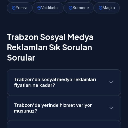
Yomra
Vakfıkebir
Sürmene
Maçka
Trabzon Sosyal Medya
Reklamları Sık Sorulan
Sorular
Trabzon'da sosyal medya reklamları
fiyatları ne kadar?
Trabzon'da sosyal medya reklamları
Trabzon'da yerinde hizmet veriyor
fiyatlarımız 4.000₺ - 20.000₺/ay + reklam
musunuz?
bütçesi aralığındadır. Projenizin kapsamına
göre ücretsiz keşif görüşmesi sonrasında size
Evet, Trabzon merkezde ve tüm ilçelerinde