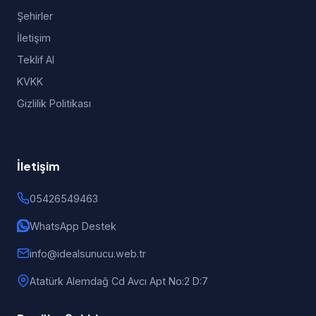
Şehirler
İletişim
Teklif Al
KVKK
Gizlilik Politikası
İletişim
05426549463
WhatsApp Destek
info@idealsunucu.web.tr
Atatürk Alemdağ Cd Avcı Apt No:2 D:7