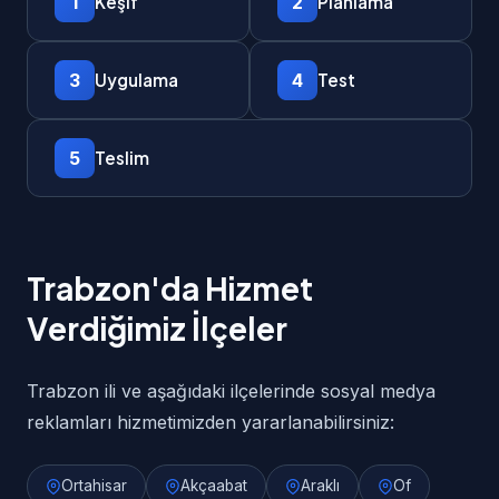
1
2
Keşif
Planlama
3
4
Uygulama
Test
5
Teslim
Trabzon'da Hizmet
Verdiğimiz İlçeler
Trabzon ili ve aşağıdaki ilçelerinde sosyal medya
reklamları hizmetimizden yararlanabilirsiniz:
Ortahisar
Akçaabat
Araklı
Of