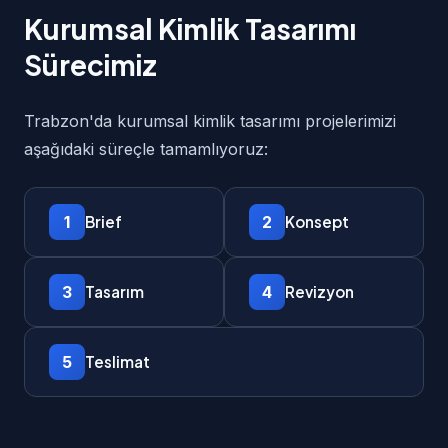
Kurumsal Kimlik Tasarımı
Sürecimiz
Trabzon'da kurumsal kimlik tasarımı projelerimizi
aşağıdaki süreçle tamamlıyoruz:
1
2
Brief
Konsept
3
4
Tasarım
Revizyon
5
Teslimat