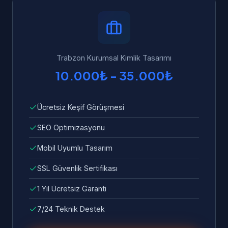
Trabzon'dan WhatsApp üzerinden 7/24 bize
yükleme süresi standart olarak dahildir.
ulaşabilirsiniz. Garanti kapsamında tüm hata
ve sorunlar ücretsiz olarak giderilir.
Trabzon Kurumsal Kimlik Tasarımı
10.000₺ - 35.000₺
Ücretsiz Keşif Görüşmesi
SEO Optimizasyonu
Mobil Uyumlu Tasarım
SSL Güvenlik Sertifikası
1 Yıl Ücretsiz Garanti
7/24 Teknik Destek