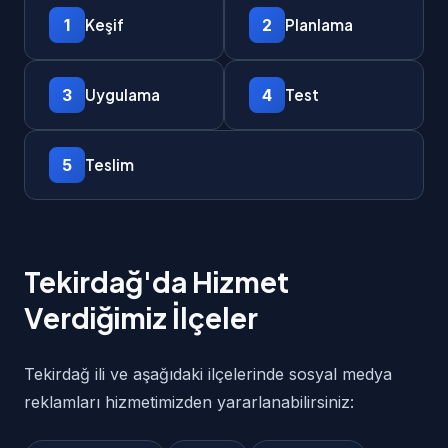
1
2
Keşif
Planlama
3
4
Uygulama
Test
5
Teslim
Tekirdağ'da Hizmet
Verdiğimiz İlçeler
Tekirdağ ili ve aşağıdaki ilçelerinde sosyal medya
reklamları hizmetimizden yararlanabilirsiniz: