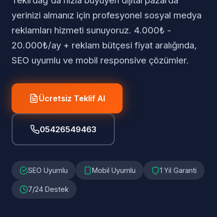
Tekirdağ'da hızla büyüyen dijital pazarda
yerinizi almanız için profesyonel sosyal medya
reklamları hizmeti sunuyoruz. 4.000₺ -
20.000₺/ay + reklam bütçesi fiyat aralığında,
SEO uyumlu ve mobil responsive çözümler.
Ücretsiz Teklif Al
05426549463
SEO Uyumlu
Mobil Uyumlu
1 Yıl Garanti
7/24 Destek