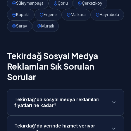
Süleymanpaşa
Çorlu
Çerkezköy
Kapaklı
Ergene
Malkara
Hayrabolu
Saray
Muratlı
Tekirdağ Sosyal Medya
Reklamları Sık Sorulan
Sorular
Tekirdağ'da sosyal medya reklamları
fiyatları ne kadar?
Tekirdağ'da sosyal medya reklamları
Tekirdağ'da yerinde hizmet veriyor
fiyatlarımız 4.000₺ - 20.000₺/ay + reklam