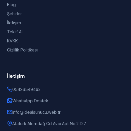
Blog
Şehirler
İletişim
Teklif Al
KVKK
Gizlilik Politikası
İletişim
05426549463
WhatsApp Destek
info@idealsunucu.web.tr
Atatürk Alemdağ Cd Avcı Apt No:2 D:7