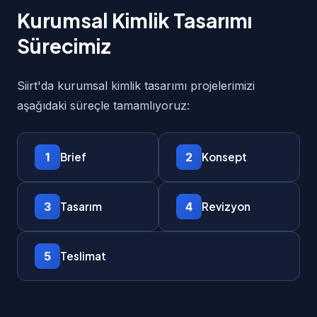
Kurumsal Kimlik Tasarımı
Sürecimiz
Siirt'da kurumsal kimlik tasarımı projelerimizi
aşağıdaki süreçle tamamlıyoruz:
1
2
Brief
Konsept
3
4
Tasarım
Revizyon
5
Teslimat