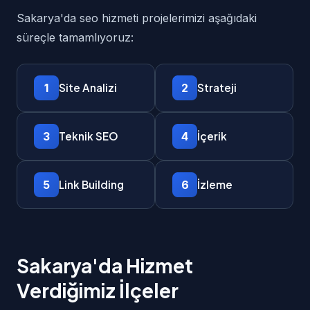
Sakarya'da seo hizmeti projelerimizi aşağıdaki
süreçle tamamlıyoruz:
1
2
Site Analizi
Strateji
3
4
Teknik SEO
İçerik
5
6
Link Building
İzleme
Sakarya'da Hizmet
Verdiğimiz İlçeler