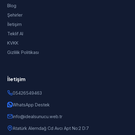
Blog
Şehirler
İletişim
Teklif Al
KVKK
Gizlilik Politikası
İletişim
05426549463
WhatsApp Destek
info@idealsunucu.web.tr
Atatürk Alemdağ Cd Avcı Apt No:2 D:7