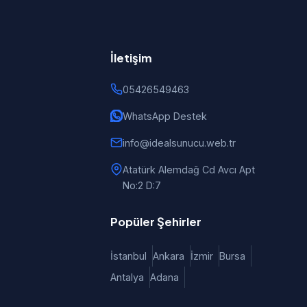
İletişim
05426549463
WhatsApp Destek
info@idealsunucu.web.tr
Atatürk Alemdağ Cd Avcı Apt
No:2 D:7
Popüler Şehirler
İstanbul
Ankara
İzmir
Bursa
Antalya
Adana