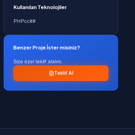
Kullanılan Teknolojiler
PHP
c
c##
Benzer Proje İster misiniz?
Size özel teklif alalım.
Teklif Al