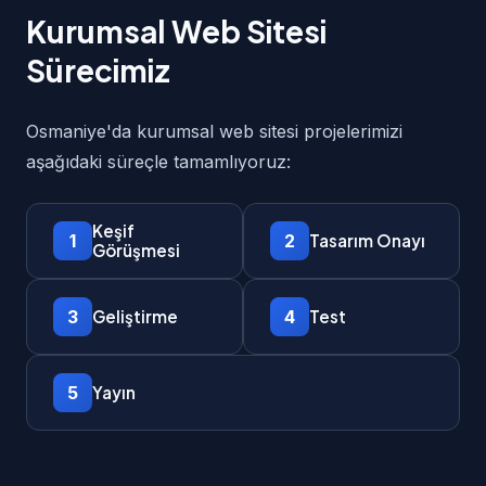
Kurumsal Web Sitesi
Sürecimiz
Osmaniye'da kurumsal web sitesi projelerimizi
aşağıdaki süreçle tamamlıyoruz:
Keşif
1
2
Tasarım Onayı
Görüşmesi
3
4
Geliştirme
Test
5
Yayın