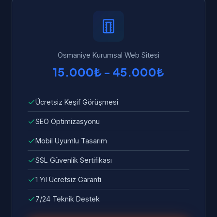
Osmaniye'dan WhatsApp üzerinden 7/24 bize
yükleme süresi standart olarak dahildir.
ulaşabilirsiniz. Garanti kapsamında tüm hata
ve sorunlar ücretsiz olarak giderilir.
Osmaniye Kurumsal Web Sitesi
15.000₺ - 45.000₺
Ücretsiz Keşif Görüşmesi
SEO Optimizasyonu
Mobil Uyumlu Tasarım
SSL Güvenlik Sertifikası
1 Yıl Ücretsiz Garanti
7/24 Teknik Destek