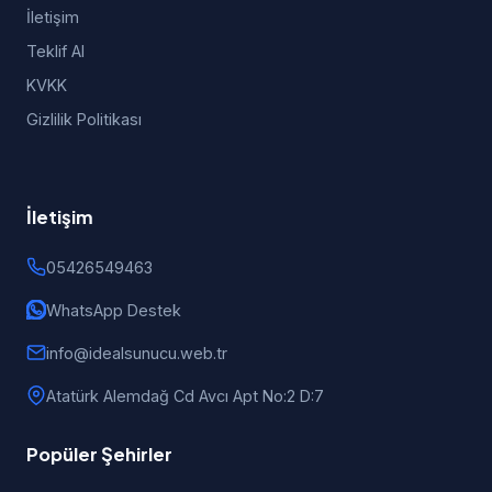
İletişim
Teklif Al
KVKK
Gizlilik Politikası
İletişim
05426549463
WhatsApp Destek
info@idealsunucu.web.tr
Atatürk Alemdağ Cd Avcı Apt No:2 D:7
Popüler Şehirler