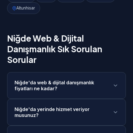
Altunhisar
Niğde Web & Dijital
Danışmanlık Sık Sorulan
Sorular
Niğde'da web & dijital danışmanlık
fiyatları ne kadar?
Niğde'da web & dijital danışmanlık fiyatlarımız
Niğde'da yerinde hizmet veriyor
2.000₺ - 10.000₺/gün aralığındadır. Projenizin
musunuz?
kapsamına göre ücretsiz keşif görüşmesi
sonrasında size özel fiyat teklifi sunuyoruz.
Evet, Niğde merkezde ve tüm ilçelerinde