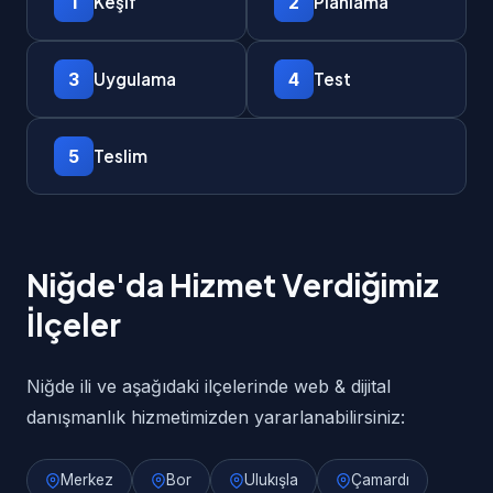
1
2
Keşif
Planlama
3
4
Uygulama
Test
5
Teslim
Niğde'da Hizmet Verdiğimiz
İlçeler
Niğde ili ve aşağıdaki ilçelerinde web & dijital
danışmanlık hizmetimizden yararlanabilirsiniz:
Merkez
Bor
Ulukışla
Çamardı