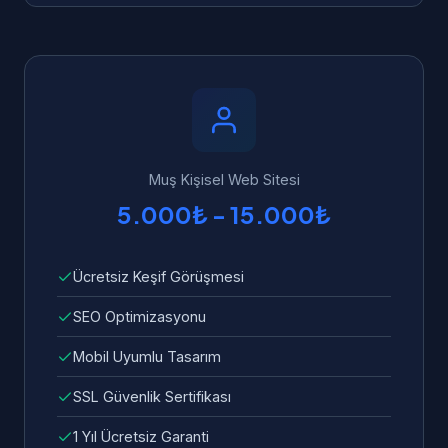
uygun olarak hazırlanmaktadır. Schema.org
Tüm kişisel web sitesi projelerimize 1 yıl
yapılandırılmış veri, Core Web Vitals
ücretsiz teknik destek ve garanti veriyoruz.
optimizasyonu, mobil uyumluluk ve hızlı
Muş'dan WhatsApp üzerinden 7/24 bize
yükleme süresi standart olarak dahildir.
ulaşabilirsiniz. Garanti kapsamında tüm hata
ve sorunlar ücretsiz olarak giderilir.
Muş Kişisel Web Sitesi
5.000₺ - 15.000₺
Ücretsiz Keşif Görüşmesi
SEO Optimizasyonu
Mobil Uyumlu Tasarım
SSL Güvenlik Sertifikası
1 Yıl Ücretsiz Garanti