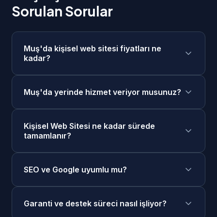
Sorulan Sorular
Muş'da kişisel web sitesi fiyatları ne
kadar?
Muş'da kişisel web sitesi fiyatlarımız 5.000₺ -
Muş'da yerinde hizmet veriyor musunuz?
15.000₺ aralığındadır. Projenizin kapsamına
göre ücretsiz keşif görüşmesi sonrasında size
Evet, Muş merkezde ve tüm ilçelerinde
özel fiyat teklifi sunuyoruz. Taksit seçenekleri
Kişisel Web Sitesi ne kadar sürede
yerinde keşif ve toplantı yapabiliyoruz. Ayrıca
mevcuttur.
tamamlanır?
online görüşme seçeneğimiz de mevcuttur.
Muş'daki müşterilerimize öncelikli destek
Kişisel Web Sitesi projelerimiz genellikle 1-4
sağlıyoruz.
SEO ve Google uyumlu mu?
hafta sürede tamamlanır. Acil projeler için
hızlandırılmış teslimat seçeneklerimiz de
Evet, tüm kişisel web sitesi projelerimiz
mevcuttur.
Garanti ve destek süreci nasıl işliyor?
Google'ın en güncel SEO standartlarına