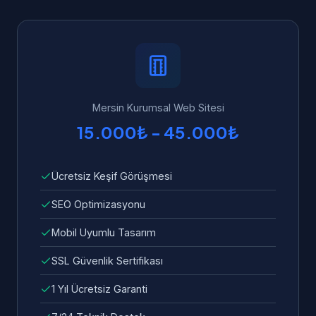
yapılandırılmış veri, Core Web Vitals
ücretsiz teknik destek ve garanti veriyoruz.
optimizasyonu, mobil uyumluluk ve hızlı
Mersin'dan WhatsApp üzerinden 7/24 bize
yükleme süresi standart olarak dahildir.
ulaşabilirsiniz. Garanti kapsamında tüm hata
ve sorunlar ücretsiz olarak giderilir.
Mersin Kurumsal Web Sitesi
15.000₺ - 45.000₺
Ücretsiz Keşif Görüşmesi
SEO Optimizasyonu
Mobil Uyumlu Tasarım
SSL Güvenlik Sertifikası
1 Yıl Ücretsiz Garanti