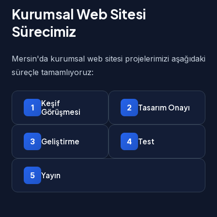
Kurumsal Web Sitesi
Sürecimiz
Mersin'da kurumsal web sitesi projelerimizi aşağıdaki
süreçle tamamlıyoruz:
Keşif
1
2
Tasarım Onayı
Görüşmesi
3
4
Geliştirme
Test
5
Yayın