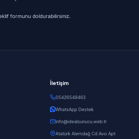
klif formunu doldurabilirsiniz.
İletişim
05426549463
WhatsApp Destek
info@idealsunucu.web.tr
Atatürk Alemdağ Cd Avcı Apt