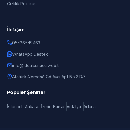
Gizlilik Politikası
İletişim
05426549463
WhatsApp Destek
info@idealsunucu.web.tr
Atatürk Alemdağ Cd Avcı Apt No:2 D:7
Popüler Şehirler
İstanbul
Ankara
İzmir
Bursa
Antalya
Adana