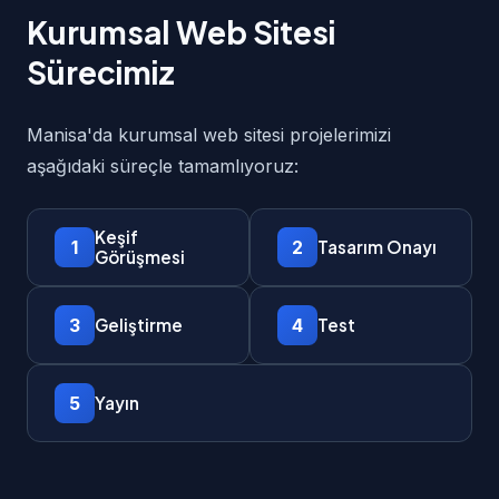
Kurumsal Web Sitesi
Sürecimiz
Manisa'da kurumsal web sitesi projelerimizi
aşağıdaki süreçle tamamlıyoruz:
Keşif
1
2
Tasarım Onayı
Görüşmesi
3
4
Geliştirme
Test
5
Yayın