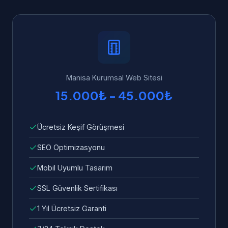
yapılandırılmış veri, Core Web Vitals
ücretsiz teknik destek ve garanti veriyoruz.
optimizasyonu, mobil uyumluluk ve hızlı
Manisa'dan WhatsApp üzerinden 7/24 bize
yükleme süresi standart olarak dahildir.
ulaşabilirsiniz. Garanti kapsamında tüm hata
ve sorunlar ücretsiz olarak giderilir.
Manisa Kurumsal Web Sitesi
15.000₺ - 45.000₺
Ücretsiz Keşif Görüşmesi
SEO Optimizasyonu
Mobil Uyumlu Tasarım
SSL Güvenlik Sertifikası
1 Yıl Ücretsiz Garanti