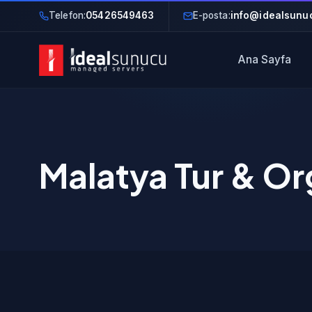
Telefon:
05426549463
E-posta:
info@idealsunuc
Ana Sayfa
Malatya Tur & Or