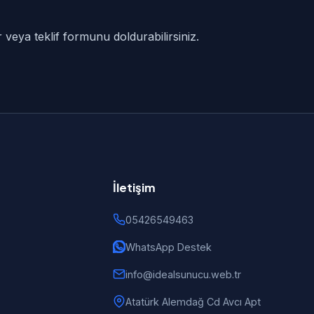
 veya teklif formunu doldurabilirsiniz.
İletişim
05426549463
WhatsApp Destek
info@idealsunucu.web.tr
Atatürk Alemdağ Cd Avcı Apt