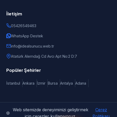
İletişim
05426549463
WhatsApp Destek
info@idealsunucu.web.tr
Atatürk Alemdağ Cd Avcı Apt No:2 D:7
Popüler Şehirler
İstanbul
Ankara
İzmir
Bursa
Antalya
Adana
Web sitemizde deneyiminizi geliştirmek
Çerez
© 2026 iDealSunucu | Türkiye Geneli Web Tasarım, E-Ticaret
için çerezler kullanıyoruz.
Politikası