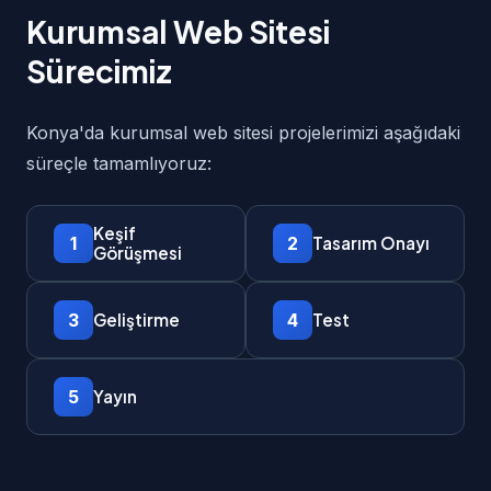
Kurumsal Web Sitesi
Sürecimiz
Konya'da kurumsal web sitesi projelerimizi aşağıdaki
süreçle tamamlıyoruz:
Keşif
1
2
Tasarım Onayı
Görüşmesi
3
4
Geliştirme
Test
5
Yayın