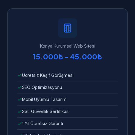
yapılandırılmış veri, Core Web Vitals
ücretsiz teknik destek ve garanti veriyoruz.
optimizasyonu, mobil uyumluluk ve hızlı
Konya'dan WhatsApp üzerinden 7/24 bize
yükleme süresi standart olarak dahildir.
ulaşabilirsiniz. Garanti kapsamında tüm hata
ve sorunlar ücretsiz olarak giderilir.
Konya Kurumsal Web Sitesi
15.000₺ - 45.000₺
Ücretsiz Keşif Görüşmesi
SEO Optimizasyonu
Mobil Uyumlu Tasarım
SSL Güvenlik Sertifikası
1 Yıl Ücretsiz Garanti