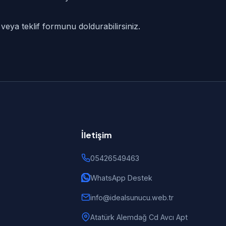
veya teklif formunu doldurabilirsiniz.
İletişim
05426549463
WhatsApp Destek
info@idealsunucu.web.tr
Atatürk Alemdağ Cd Avcı Apt