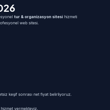
2026
esyonel
tur & organizasyon sitesi
hizmeti
ofesyonel web sitesi.
siz keşif sonrası net fiyat belirliyoruz.
e hizmet vermekteyiz.