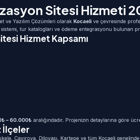
izasyon Sitesi Hizmeti 
et ve Yazılım Çözümleri olarak
Kocaeli
ve çevresinde prof
sistemi, tur katalogları ve ödeme entegrasyonu bulunan pr
Sitesi Hizmet Kapsamı
0₺ – 60.000₺
aralığındadır. Projenizin detaylarına göre ücret
İlçeler
skele, Çayırova, Dilovası, Kartepe ve tüm Kocaeli genelind