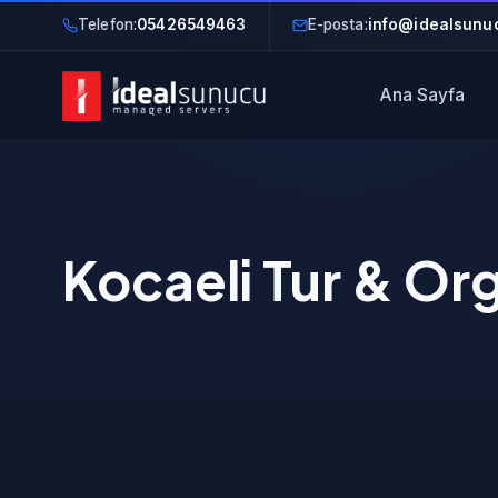
Telefon:
05426549463
E-posta:
info@idealsunuc
Ana Sayfa
Kocaeli Tur & Or