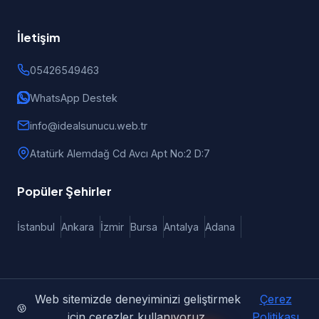
İletişim
05426549463
WhatsApp Destek
info@idealsunucu.web.tr
Atatürk Alemdağ Cd Avcı Apt No:2 D:7
Popüler Şehirler
İstanbul
Ankara
İzmir
Bursa
Antalya
Adana
Web sitemizde deneyiminizi geliştirmek
Çerez
© 2026 iDealSunucu | Türkiye Geneli Web Tasarım, E-Ticaret
için çerezler kullanıyoruz.
Politikası