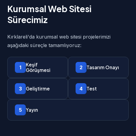
Kurumsal Web Sitesi
Sürecimiz
Kırklareli'da kurumsal web sitesi projelerimizi
aşağıdaki süreçle tamamlıyoruz:
Keşif
1
2
Tasarım Onayı
Görüşmesi
3
4
Geliştirme
Test
5
Yayın