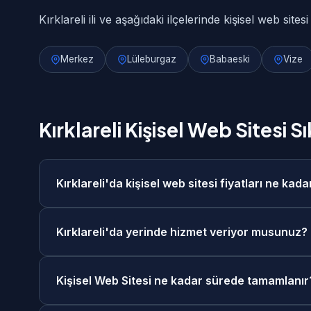
Kırklareli ili ve aşağıdaki ilçelerinde kişisel web site
Merkez
Lüleburgaz
Babaeski
Vize
Kırklareli Kişisel Web Sitesi S
Kırklareli'da kişisel web sitesi fiyatları ne kada
Kırklareli'da kişisel web sitesi fiyatlarımız 5.00
Kırklareli'da yerinde hizmet veriyor musunuz?
ücretsiz keşif görüşmesi sonrasında size özel fiy
Evet, Kırklareli merkezde ve tüm ilçelerinde yeri
Kişisel Web Sitesi ne kadar sürede tamamlanır
görüşme seçeneğimiz de mevcuttur. Kırklareli'dak