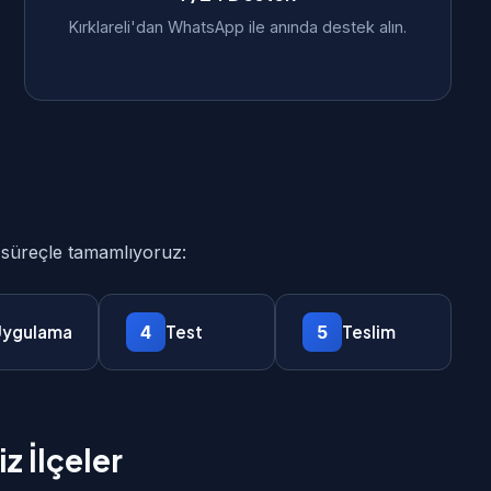
Kırklareli'dan WhatsApp ile anında destek alın.
ki süreçle tamamlıyoruz:
4
5
ygulama
Test
Teslim
z İlçeler