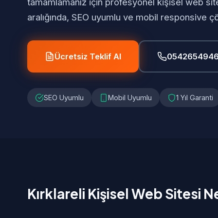
tamamlamanız için profesyonel kişisel web sit
aralığında, SEO uyumlu ve mobil responsive ç
Ücretsiz Teklif Al
054265494
SEO Uyumlu
Mobil Uyumlu
1 Yıl Garanti
Kırklareli Kişisel Web Sitesi N