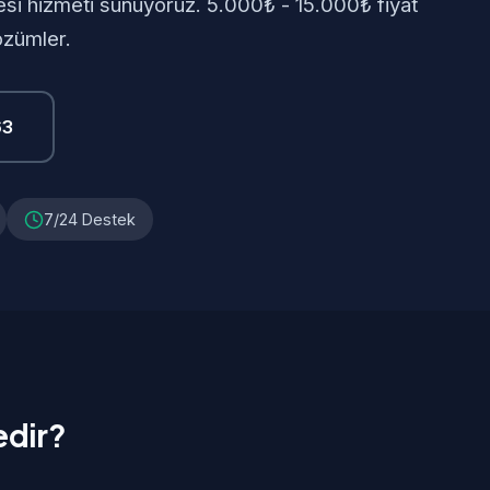
esi hizmeti sunuyoruz. 5.000₺ - 15.000₺ fiyat
özümler.
63
7/24 Destek
edir?