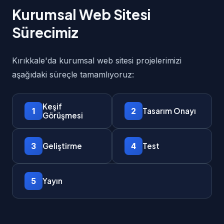
Kurumsal Web Sitesi
Sürecimiz
Kırıkkale'da kurumsal web sitesi projelerimizi
aşağıdaki süreçle tamamlıyoruz:
Keşif
1
2
Tasarım Onayı
Görüşmesi
3
4
Geliştirme
Test
5
Yayın