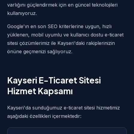
varlığını güçlendirmek için en güncel teknolojileri
kullanıyoruz.
Google'ın en son SEO kriterlerine uygun, hızlı
yüklenen, mobil uyumlu ve kullanıcı dostu e-ticaret
sitesi çözümlerimiz ile Kayseri'daki rakiplerinizin
önüne geçmenizi sağlıyoruz.
Kayseri E-Ticaret Sitesi
Hizmet Kapsamı
Kayseri'da sunduğumuz e-ticaret sitesi hizmetimiz
aşağıdaki özellikleri içermektedir: