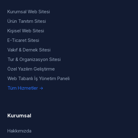
Kurumsal Web Sitesi
Ürün Tanıtım Sitesi
Kişisel Web Sitesi
E-Ticaret Sitesi
Vakıf & Dernek Sitesi
Tur & Organizasyon Sitesi
Özel Yazılım Geliştirme
Web Tabanlı İş Yönetim Paneli
Tüm Hizmetler →
Kurumsal
Hakkımızda