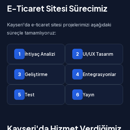
E-Ticaret Sitesi Sürecimiz
Kayseri'da e-ticaret sitesi projelerimizi aşağıdaki
süreçle tamamlıyoruz:
1
2
İhtiyaç Analizi
UI/UX Tasarım
3
4
Geliştirme
Entegrasyonlar
5
6
Test
Yayın
Kayseri'da Hizmet Verdiğimiz