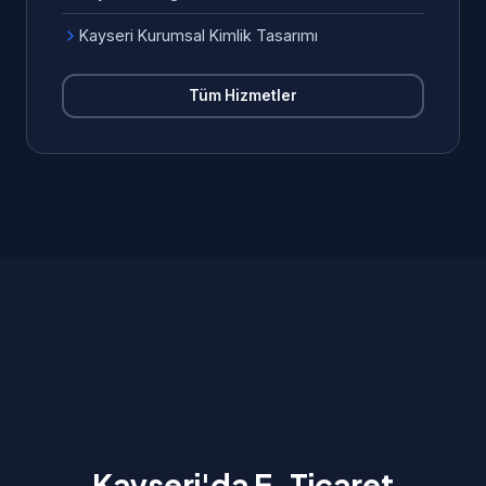
Kayseri Kurumsal Kimlik Tasarımı
Tüm Hizmetler
Kayseri'da E-Ticaret