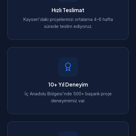
Hızlı Teslimat
Kayseri'daki projelerinizi ortalama 4-6 hafta
sürede teslim ediyoruz.
10+ Yıl Deneyim
İç Anadolu Bölgesi'nde 500+ başarılı proje
deneyimimiz var.