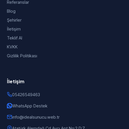
Referanslar
Blog
Şehirler
İletişim
Teklif Al
KVKK
Gizlilik Politikası
İletişim
05426549463
WhatsApp Destek
info@idealsunucu.web.tr
Atatürk Alemdağ Cd Avcı Apt No:2 D:7