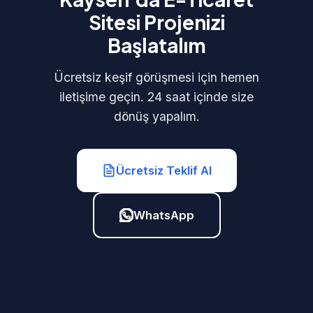
Sitesi Projenizi
Başlatalım
Ücretsiz keşif görüşmesi için hemen
iletişime geçin. 24 saat içinde size
dönüş yapalım.
Ücretsiz Teklif Al
WhatsApp