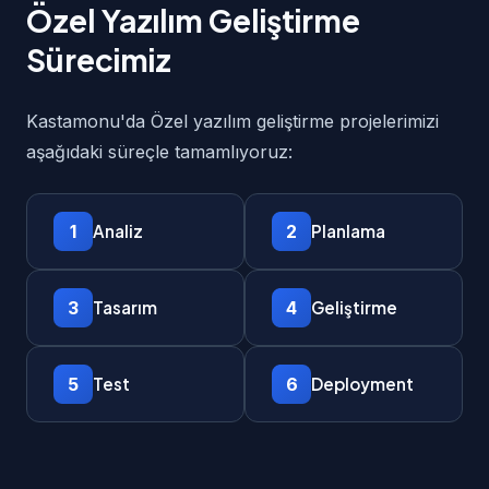
Özel Yazılım Geliştirme
Sürecimiz
Kastamonu'da Özel yazılım geliştirme projelerimizi
aşağıdaki süreçle tamamlıyoruz:
1
2
Analiz
Planlama
3
4
Tasarım
Geliştirme
5
6
Test
Deployment