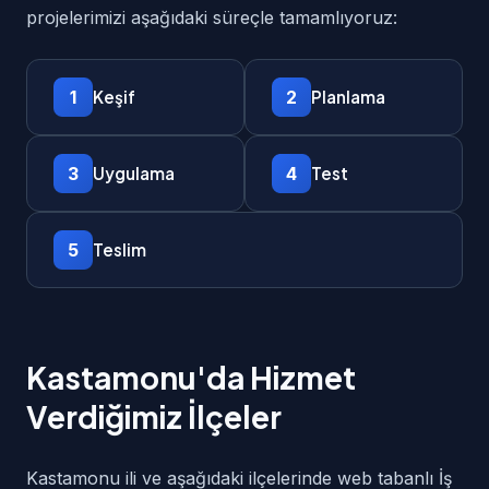
projelerimizi aşağıdaki süreçle tamamlıyoruz:
1
2
Keşif
Planlama
3
4
Uygulama
Test
5
Teslim
Kastamonu'da Hizmet
Verdiğimiz İlçeler
Kastamonu ili ve aşağıdaki ilçelerinde web tabanlı İş