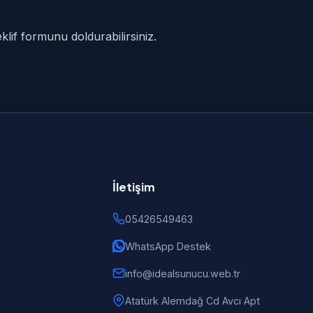
klif formunu doldurabilirsiniz.
İletişim
05426549463
WhatsApp Destek
info@idealsunucu.web.tr
Atatürk Alemdağ Cd Avcı Apt