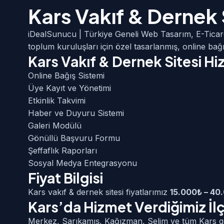
Kars Vakıf & Dernek 
iDealSunucu | Türkiye Geneli Web Tasarım, E-Ticar
toplum kuruluşları için özel tasarlanmış, online bağı
Kars Vakıf & Dernek Sitesi H
Online Bağış Sistemi
Üye Kayıt ve Yönetimi
Etkinlik Takvimi
Haber ve Duyuru Sistemi
Galeri Modülü
Gönüllü Başvuru Formu
Şeffaflık Raporları
Sosyal Medya Entegrasyonu
Fiyat Bilgisi
Kars vakıf & dernek sitesi fiyatlarımız
15.000₺ – 40
Kars’da Hizmet Verdiğimiz İl
Merkez, Sarıkamış, Kağızman, Selim ve tüm Kars g