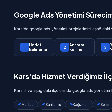
Google Ads Yönetimi Sürecim
Kars'da google ads yönetimi projelerimizi aşağıdaki
Hedef
Anahtar
R
1
2
3
Belirleme
Kelime
M
Kars'da Hizmet Verdiğimiz İlç
Kars ili ve aşağıdaki ilçelerinde google ads yönetimi 
Merkez
Sarıkamış
Kağızman
Selim