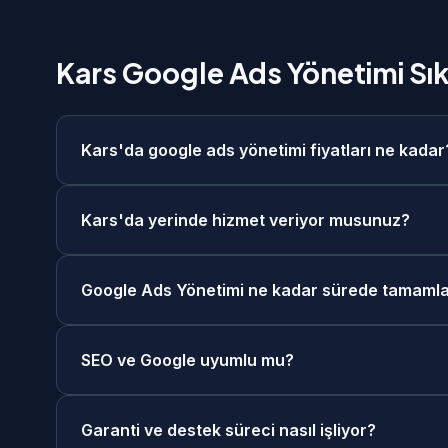
Kars Google Ads Yönetimi Sık
Kars'da google ads yönetimi fiyatları ne kadar
Kars'da google ads yönetimi fiyatlarımız 3.000₺ 
Kars'da yerinde hizmet veriyor musunuz?
Projenizin kapsamına göre ücretsiz keşif görüşme
Taksit seçenekleri mevcuttur.
Evet, Kars merkezde ve tüm ilçelerinde yerinde k
Google Ads Yönetimi ne kadar sürede tamamla
görüşme seçeneğimiz de mevcuttur. Kars'daki müş
Google Ads Yönetimi projelerimiz genellikle Aylık
SEO ve Google uyumlu mu?
hızlandırılmış teslimat seçeneklerimiz de mevcutt
Evet, tüm google ads yönetimi projelerimiz Goog
Garanti ve destek süreci nasıl işliyor?
hazırlanmaktadır. Schema.org yapılandırılmış ve