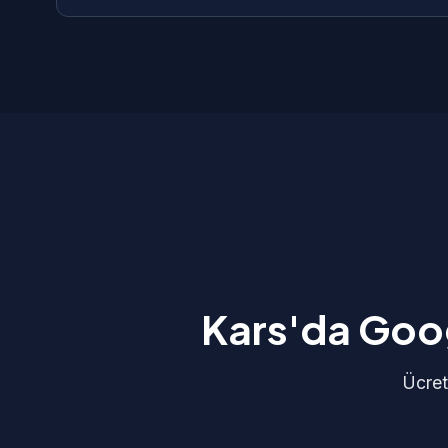
uyumluluk ve hızlı yükleme süresi standart olarak
Tüm google ads yönetimi projelerimize 1 yıl ücre
WhatsApp üzerinden 7/24 bize ulaşabilirsiniz. G
olarak giderilir.
Kars'da Goog
Ücret