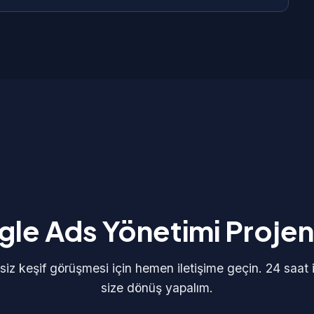
 dahildir.
tsiz teknik destek ve garanti veriyoruz. Kars'dan
aranti kapsamında tüm hata ve sorunlar ücretsiz
le Ads Yönetimi Projeni
siz keşif görüşmesi için hemen iletişime geçin. 24 saat 
size dönüş yapalım.