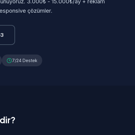
 sunuyoruz. 3.000₺ - 15.000₺/ay + reklam
 responsive çözümler.
63
7/24 Destek
dir?