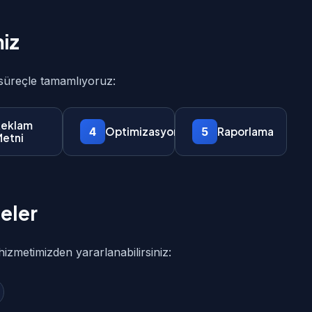
iz
 süreçle tamamlıyoruz:
eklam
4
5
Optimizasyon
Raporlama
etni
eler
hizmetimizden yararlanabilirsiniz: