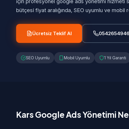
için profesyonel google ads yönetimi hizmeti
bütçesi fiyat aralığında, SEO uyumlu ve mobil
Ücretsiz Teklif Al
054265494
SEO Uyumlu
Mobil Uyumlu
1 Yıl Garanti
Kars Google Ads Yönetimi Ne