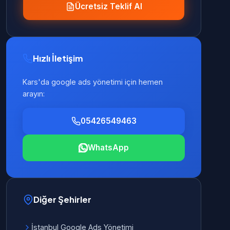
Ücretsiz Teklif Al
Hızlı İletişim
Kars'da google ads yönetimi için hemen
arayın:
05426549463
WhatsApp
Diğer Şehirler
İstanbul Google Ads Yönetimi