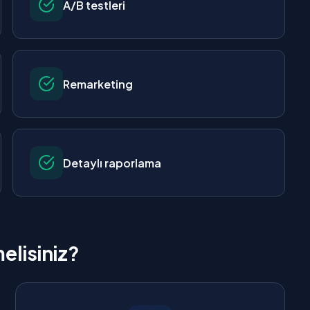
A/B testleri
Remarketing
Detaylı raporlama
elisiniz?