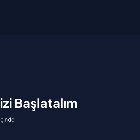
zi Başlatalım
içinde