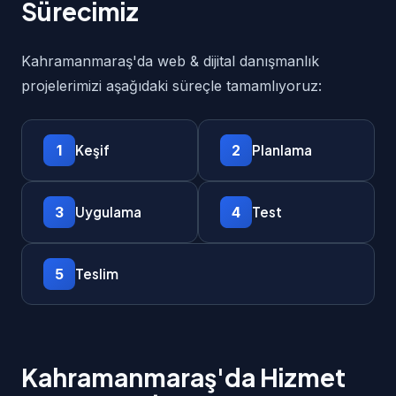
Sürecimiz
Kahramanmaraş'da web & dijital danışmanlık
projelerimizi aşağıdaki süreçle tamamlıyoruz:
1
2
Keşif
Planlama
3
4
Uygulama
Test
5
Teslim
Kahramanmaraş'da Hizmet