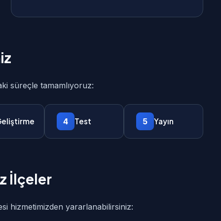
iz
daki süreçle tamamlıyoruz:
4
5
eliştirme
Test
Yayın
 İlçeler
esi hizmetimizden yararlanabilirsiniz: