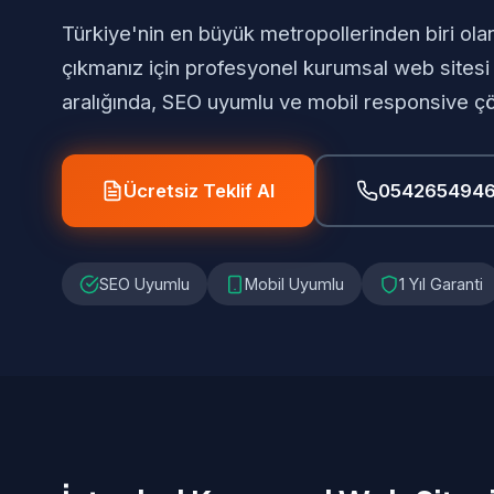
Türkiye'nin en büyük metropollerinden biri ol
çıkmanız için profesyonel kurumsal web sitesi
aralığında, SEO uyumlu ve mobil responsive ç
Ücretsiz Teklif Al
054265494
SEO Uyumlu
Mobil Uyumlu
1 Yıl Garanti