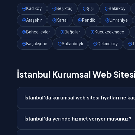
Kadıköy
Beşiktaş
Şişli
Bakırköy
Ataşehir
Kartal
Pendik
Ümraniye
Bahçelievler
Bağcılar
Küçükçekmece
Başakşehir
Sultanbeyli
Çekmeköy
T
İstanbul Kurumsal Web Sitesi
İstanbul'da kurumsal web sitesi fiyatları ne ka
İstanbul'da kurumsal web sitesi fiyatlarımız 15.
İstanbul'da yerinde hizmet veriyor musunuz?
göre ücretsiz keşif görüşmesi sonrasında size öze
mevcuttur.
Evet, İstanbul merkezde ve tüm ilçelerinde yerind