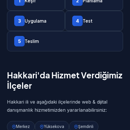
1
2
Keşif
Planlama
3
4
Uygulama
Test
5
Teslim
Hakkari'da Hizmet Verdiğimiz
İlçeler
Hakkari ili ve aşağıdaki ilçelerinde web & dijital
danışmanlık hizmetimizden yararlanabilirsiniz:
Merkez
Yüksekova
Şemdinli