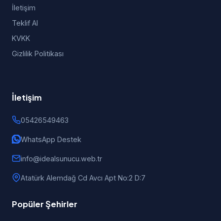
İletişim
Teklif Al
KVKK
Gizlilik Politikası
İletişim
05426549463
WhatsApp Destek
info@idealsunucu.web.tr
Atatürk Alemdağ Cd Avcı Apt No:2 D:7
Popüler Şehirler