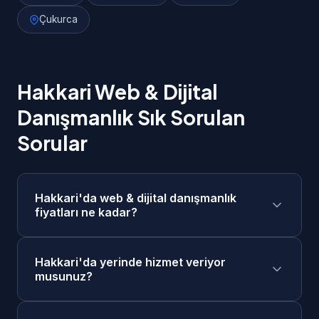
Çukurca
Hakkari Web & Dijital
Danışmanlık Sık Sorulan
Sorular
Hakkari'da web & dijital danışmanlık
fiyatları ne kadar?
Hakkari'da web & dijital danışmanlık
Hakkari'da yerinde hizmet veriyor
fiyatlarımız 2.000₺ - 10.000₺/gün
musunuz?
aralığındadır. Projenizin kapsamına göre
ücretsiz keşif görüşmesi sonrasında size özel
Evet, Hakkari merkezde ve tüm ilçelerinde