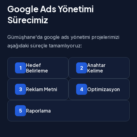
Google Ads Yönetimi
Sürecimiz
Gümüşhane'da google ads yönetimi projelerimizi
aşağıdaki süreçle tamamlıyoruz:
Hedef
Anahtar
1
2
Belirleme
Kelime
3
4
Reklam Metni
Optimizasyon
5
Raporlama