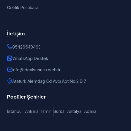
Gizlilik Politikası
İletişim
05426549463
WhatsApp Destek
info@idealsunucu.web.tr
Atatürk Alemdağ Cd Avcı Apt No:2 D:7
Popüler Şehirler
İstanbul
Ankara
İzmir
Bursa
Antalya
Adana