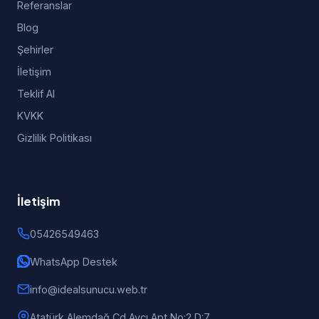
Referanslar
Blog
Şehirler
İletişim
Teklif Al
KVKK
Gizlilik Politikası
İletişim
05426549463
WhatsApp Destek
info@idealsunucu.web.tr
Atatürk Alemdağ Cd Avcı Apt No:2 D:7