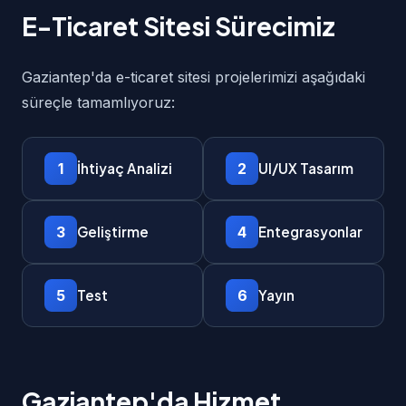
E-Ticaret Sitesi Sürecimiz
Gaziantep'da e-ticaret sitesi projelerimizi aşağıdaki
süreçle tamamlıyoruz:
1
2
İhtiyaç Analizi
UI/UX Tasarım
3
4
Geliştirme
Entegrasyonlar
5
6
Test
Yayın
Gaziantep'da Hizmet