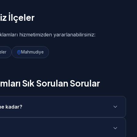
z İlçeler
klamları hizmetimizden yararlanabilirsiniz:
eler
Mahmudiye
mları Sık Sorulan Sorular
 ne kadar?
ız 4.000₺ - 20.000₺/ay + reklam bütçesi
keşif görüşmesi sonrasında size özel fiyat teklifi