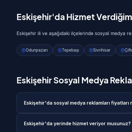
Eskişehir'da Hizmet Verdiğimi
Eskişehir ili ve aşağıdaki ilçelerinde sosyal medya re
Odunpazarı
Tepebaşı
Sivrihisar
Çift
Eskişehir Sosyal Medya Rekla
Eskişehir'da sosyal medya reklamları fiyatları
Eskişehir'da sosyal medya reklamları fiyatlarım
Eskişehir'da yerinde hizmet veriyor musunuz?
aralığındadır. Projenizin kapsamına göre ücretsiz 