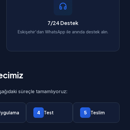
7/24 Destek
Eskişehir'dan WhatsApp ile anında destek alın.
ecimiz
aşağıdaki süreçle tamamlıyoruz:
4
5
ygulama
Test
Teslim