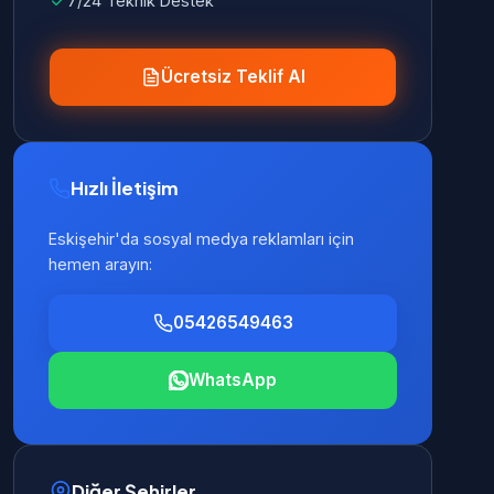
7/24 Teknik Destek
Ücretsiz Teklif Al
Hızlı İletişim
Eskişehir'da sosyal medya reklamları için
hemen arayın:
05426549463
WhatsApp
Diğer Şehirler