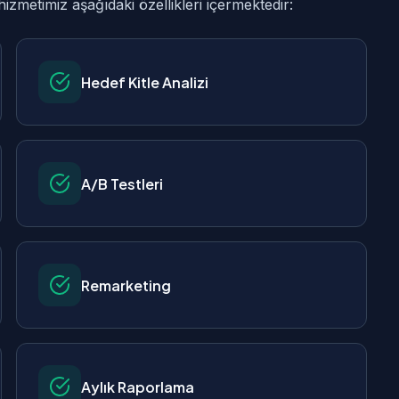
metimiz aşağıdaki özellikleri içermektedir:
Hedef Kitle Analizi
A/B Testleri
Remarketing
Aylık Raporlama