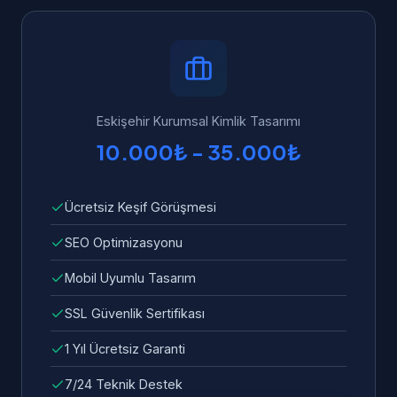
yıl ücretsiz teknik destek ve garanti veriyoruz.
Vitals optimizasyonu, mobil uyumluluk ve hızlı
Eskişehir'dan WhatsApp üzerinden 7/24 bize
yükleme süresi standart olarak dahildir.
ulaşabilirsiniz. Garanti kapsamında tüm hata
ve sorunlar ücretsiz olarak giderilir.
Eskişehir Kurumsal Kimlik Tasarımı
10.000₺ - 35.000₺
Ücretsiz Keşif Görüşmesi
SEO Optimizasyonu
Mobil Uyumlu Tasarım
SSL Güvenlik Sertifikası
1 Yıl Ücretsiz Garanti
7/24 Teknik Destek