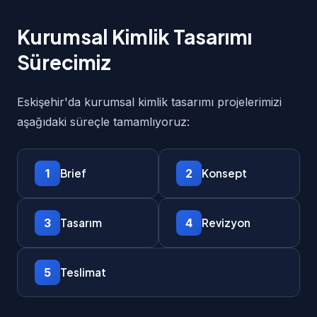
Kurumsal Kimlik Tasarımı
Sürecimiz
Eskişehir'da kurumsal kimlik tasarımı projelerimizi
aşağıdaki süreçle tamamlıyoruz:
1
2
Brief
Konsept
3
4
Tasarım
Revizyon
5
Teslimat