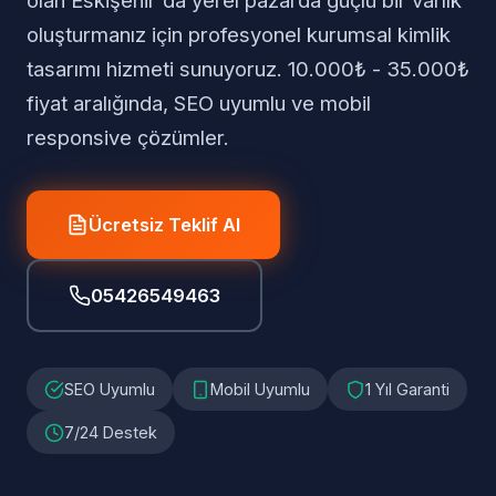
olan Eskişehir'da yerel pazarda güçlü bir varlık
oluşturmanız için profesyonel kurumsal kimlik
tasarımı hizmeti sunuyoruz. 10.000₺ - 35.000₺
fiyat aralığında, SEO uyumlu ve mobil
responsive çözümler.
Ücretsiz Teklif Al
05426549463
SEO Uyumlu
Mobil Uyumlu
1 Yıl Garanti
7/24 Destek