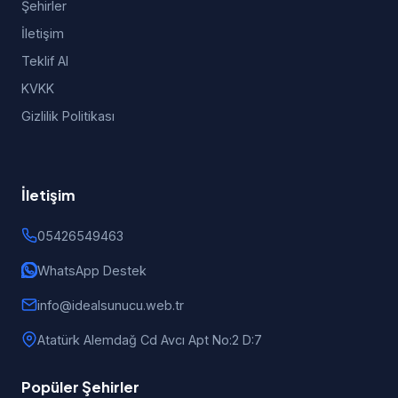
Şehirler
İletişim
Teklif Al
KVKK
Gizlilik Politikası
İletişim
05426549463
WhatsApp Destek
info@idealsunucu.web.tr
Atatürk Alemdağ Cd Avcı Apt No:2 D:7
Popüler Şehirler