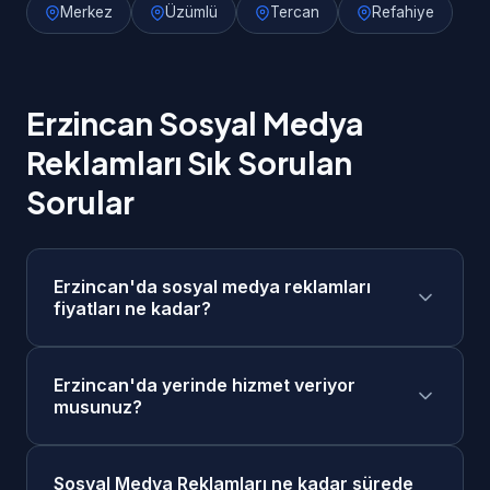
Merkez
Üzümlü
Tercan
Refahiye
Erzincan Sosyal Medya
Reklamları Sık Sorulan
Sorular
Erzincan'da sosyal medya reklamları
fiyatları ne kadar?
Erzincan'da sosyal medya reklamları
Erzincan'da yerinde hizmet veriyor
fiyatlarımız 4.000₺ - 20.000₺/ay + reklam
musunuz?
bütçesi aralığındadır. Projenizin kapsamına
göre ücretsiz keşif görüşmesi sonrasında size
Evet, Erzincan merkezde ve tüm ilçelerinde
özel fiyat teklifi sunuyoruz. Taksit seçenekleri
Sosyal Medya Reklamları ne kadar sürede
yerinde keşif ve toplantı yapabiliyoruz. Ayrıca