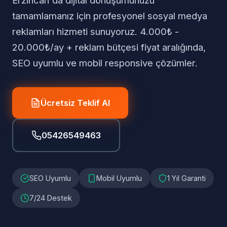
Erzincan'da dijital dönüşümünüzü
tamamlamanız için profesyonel sosyal medya
reklamları hizmeti sunuyoruz. 4.000₺ -
20.000₺/ay + reklam bütçesi fiyat aralığında,
SEO uyumlu ve mobil responsive çözümler.
Ücretsiz Teklif Al
05426549463
SEO Uyumlu
Mobil Uyumlu
1 Yıl Garanti
7/24 Destek