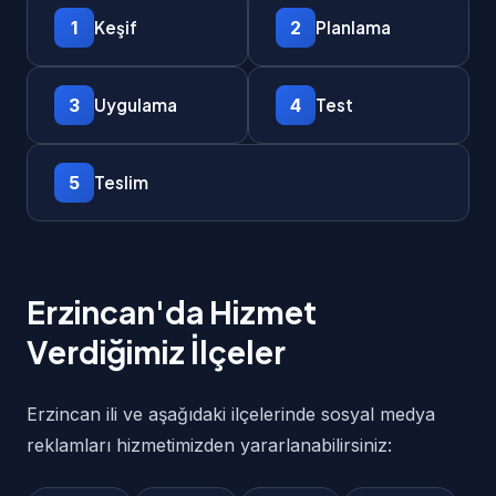
1
2
Keşif
Planlama
3
4
Uygulama
Test
5
Teslim
Erzincan'da Hizmet
Verdiğimiz İlçeler
Erzincan ili ve aşağıdaki ilçelerinde sosyal medya
reklamları hizmetimizden yararlanabilirsiniz: