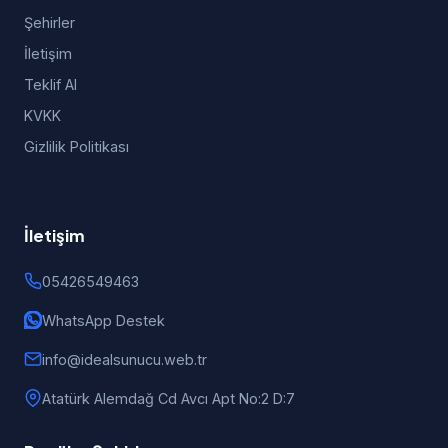
Şehirler
İletişim
Teklif Al
KVKK
Gizlilik Politikası
İletişim
05426549463
WhatsApp Destek
info@idealsunucu.web.tr
Atatürk Alemdağ Cd Avcı Apt No:2 D:7