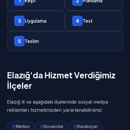
1
2
Keşif
Planlama
3
4
Uygulama
Test
5
Teslim
Elazığ'da Hizmet Verdiğimiz
İlçeler
Elazığ ili ve aşağıdaki ilçelerinde sosyal medya
reklamları hizmetimizden yararlanabilirsiniz:
Merkez
Kovancılar
Karakoçan