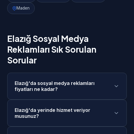
Maden
Elazığ Sosyal Medya
Reklamları Sık Sorulan
Sorular
Elazığ'da sosyal medya reklamları
fiyatları ne kadar?
Elazığ'da sosyal medya reklamları fiyatlarımız
Elazığ'da yerinde hizmet veriyor
4.000₺ - 20.000₺/ay + reklam bütçesi
musunuz?
aralığındadır. Projenizin kapsamına göre
ücretsiz keşif görüşmesi sonrasında size özel
Evet, Elazığ merkezde ve tüm ilçelerinde