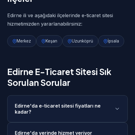
Edirne ili ve aşağıdaki ilçelerinde e-ticaret sitesi
hizmetimizden yararlanabilirsiniz:
Merkez
Keşan
Uzunköprü
İpsala
Edirne E-Ticaret Sitesi Sık
Sorulan Sorular
Edirne'da e-ticaret sitesi fiyatları ne
kadar?
Edirne'da e-ticaret sitesi fiyatlarımız 25.000₺ -
Edirne'da yerinde hizmet veriyor
100.000₺ aralığındadır. Projenizin kapsamına