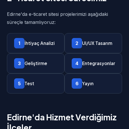
Edirne'da e-ticaret sitesi projelerimizi aşağıdaki
süreçle tamamlıyoruz:
1
2
İhtiyaç Analizi
UI/UX Tasarım
3
4
Geliştirme
Entegrasyonlar
5
6
Test
Yayın
Edirne'da Hizmet Verdiğimiz
İlçeler