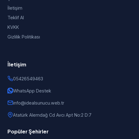
İletişim
Teklif Al
KVKK
Gizlilik Politikası
İletişim
05426549463
WhatsApp Destek
info@idealsunucu.web.tr
Atatürk Alemdağ Cd Avcı Apt No:2 D:7
Popüler Şehirler