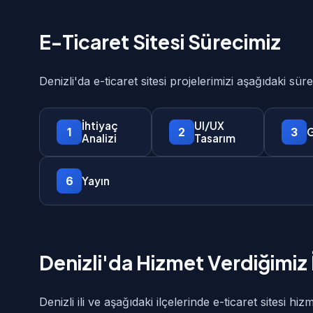
E-Ticaret Sitesi Sürecimiz
Denizli'da e-ticaret sitesi projelerimizi aşağıdaki sü
İhtiyaç
UI/UX
1
2
3
G
Analizi
Tasarım
6
Yayın
Denizli'da Hizmet Verdiğimiz 
Denizli ili ve aşağıdaki ilçelerinde e-ticaret sitesi hi