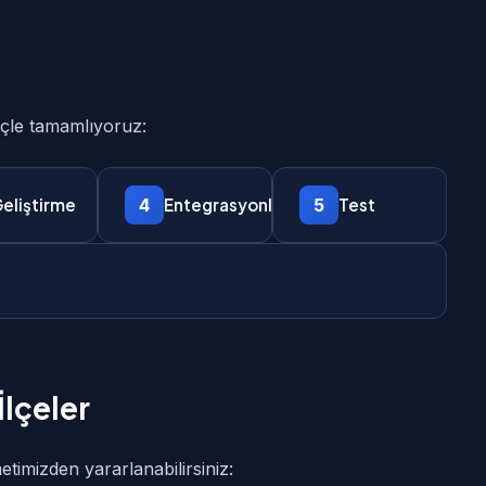
reçle tamamlıyoruz:
4
5
eliştirme
Entegrasyonlar
Test
İlçeler
zmetimizden yararlanabilirsiniz: