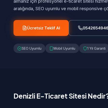
almanız için profesyonel e-ticaret sitesi hizm
aralığında, SEO uyumlu ve mobil responsive ç
Ücretsiz Teklif Al
054265494
SEO Uyumlu
Mobil Uyumlu
1 Yıl Garanti
Denizli E-Ticaret Sitesi Nedir