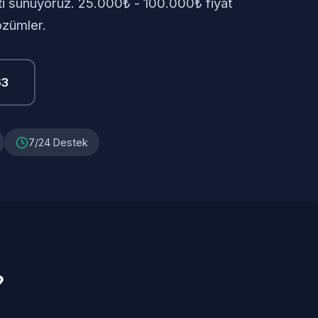
eti sunuyoruz. 25.000₺ - 100.000₺ fiyat
özümler.
63
7/24 Destek
?