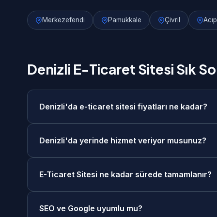
Merkezefendi
Pamukkale
Çivril
Acı
Denizli E-Ticaret Sitesi Sık S
Denizli'da e-ticaret sitesi fiyatları ne kadar?
Denizli'da e-ticaret sitesi fiyatlarımız 25.000₺ 
Denizli'da yerinde hizmet veriyor musunuz?
ücretsiz keşif görüşmesi sonrasında size özel fiy
Evet, Denizli merkezde ve tüm ilçelerinde yerinde
E-Ticaret Sitesi ne kadar sürede tamamlanır?
görüşme seçeneğimiz de mevcuttur. Denizli'daki m
E-Ticaret Sitesi projelerimiz genellikle 4-6 hafta 
SEO ve Google uyumlu mu?
teslimat seçeneklerimiz de mevcuttur.