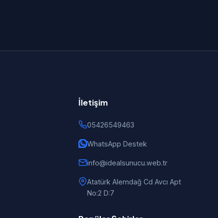
İletişim
05426549463
WhatsApp Destek
info@idealsunucu.web.tr
Atatürk Alemdağ Cd Avcı Apt
No:2 D:7