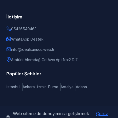
İletişim
05426549463
WhatsApp Destek
info@idealsunucu.web.tr
Atatürk Alemdağ Cd Avcı Apt No:2 D:7
Popüler Şehirler
İstanbul
Ankara
İzmir
Bursa
Antalya
Adana
Web sitemizde deneyiminizi geliştirmek
Çerez
© 2026 iDealSunucu | Türkiye Geneli Web Tasarım, E-Ticaret