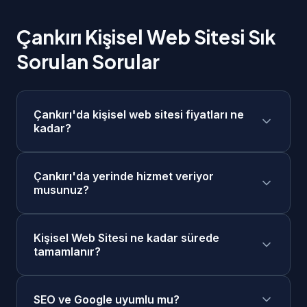
Çankırı Kişisel Web Sitesi Sık
Sorulan Sorular
Çankırı'da kişisel web sitesi fiyatları ne
kadar?
Çankırı'da kişisel web sitesi fiyatlarımız 5.000₺
Çankırı'da yerinde hizmet veriyor
- 15.000₺ aralığındadır. Projenizin kapsamına
musunuz?
göre ücretsiz keşif görüşmesi sonrasında size
özel fiyat teklifi sunuyoruz. Taksit seçenekleri
Evet, Çankırı merkezde ve tüm ilçelerinde
mevcuttur.
Kişisel Web Sitesi ne kadar sürede
yerinde keşif ve toplantı yapabiliyoruz. Ayrıca
tamamlanır?
online görüşme seçeneğimiz de mevcuttur.
Çankırı'daki müşterilerimize öncelikli destek
Kişisel Web Sitesi projelerimiz genellikle 1-4
sağlıyoruz.
SEO ve Google uyumlu mu?
hafta sürede tamamlanır. Acil projeler için