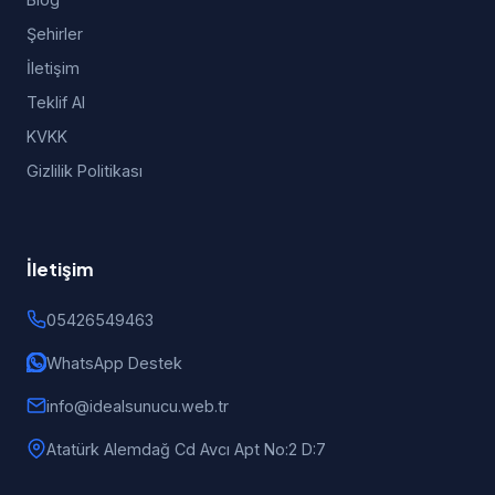
Şehirler
İletişim
Teklif Al
KVKK
Gizlilik Politikası
İletişim
05426549463
WhatsApp Destek
info@idealsunucu.web.tr
Atatürk Alemdağ Cd Avcı Apt No:2 D:7