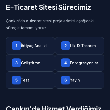
E-Ticaret Sitesi Sürecimiz
Çankırı'da e-ticaret sitesi projelerimizi aşağıdaki
süreçle tamamlıyoruz:
1
2
İhtiyaç Analizi
UI/UX Tasarım
3
4
Geliştirme
Entegrasyonlar
5
6
Test
Yayın
Çankırı'da Hizmet Verdiğimiz