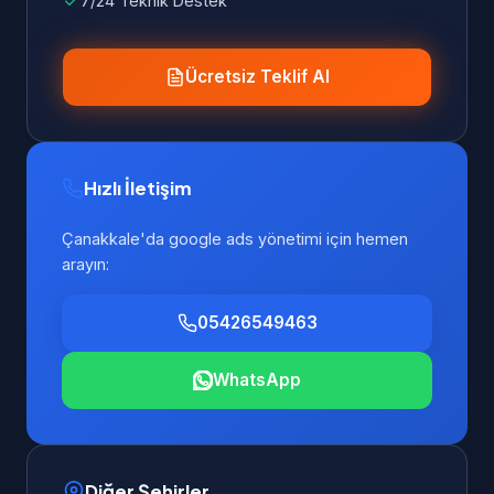
7/24 Teknik Destek
Ücretsiz Teklif Al
Hızlı İletişim
Çanakkale'da google ads yönetimi için hemen
arayın:
05426549463
WhatsApp
Diğer Şehirler