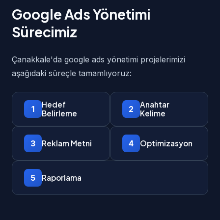
Google Ads Yönetimi
Sürecimiz
Çanakkale'da google ads yönetimi projelerimizi
aşağıdaki süreçle tamamlıyoruz:
Hedef
Anahtar
1
2
Belirleme
Kelime
3
4
Reklam Metni
Optimizasyon
5
Raporlama