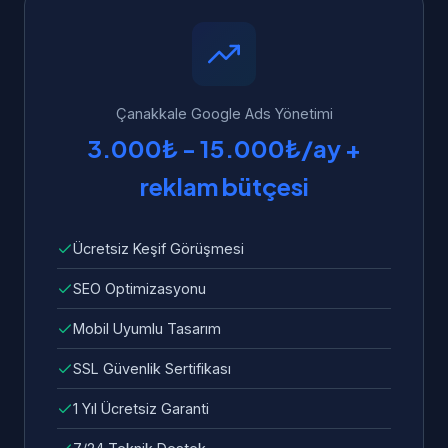
Çanakkale'dan WhatsApp üzerinden 7/24
yükleme süresi standart olarak dahildir.
bize ulaşabilirsiniz. Garanti kapsamında tüm
hata ve sorunlar ücretsiz olarak giderilir.
Çanakkale Google Ads Yönetimi
3.000₺ - 15.000₺/ay +
reklam bütçesi
Ücretsiz Keşif Görüşmesi
SEO Optimizasyonu
Mobil Uyumlu Tasarım
SSL Güvenlik Sertifikası
1 Yıl Ücretsiz Garanti