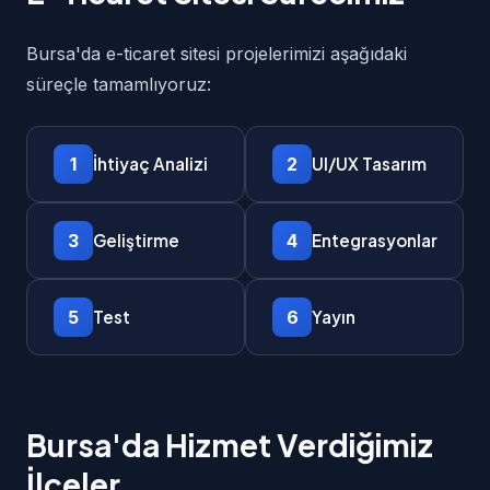
Bursa'da e-ticaret sitesi projelerimizi aşağıdaki
süreçle tamamlıyoruz:
1
2
İhtiyaç Analizi
UI/UX Tasarım
3
4
Geliştirme
Entegrasyonlar
5
6
Test
Yayın
Bursa'da Hizmet Verdiğimiz
İlçeler