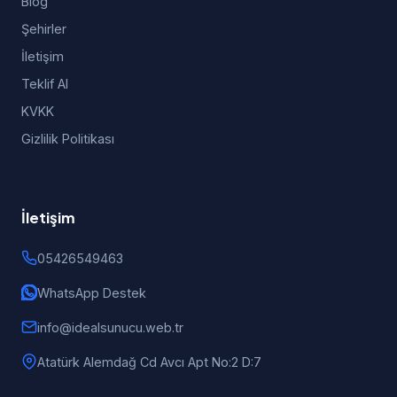
Blog
Şehirler
İletişim
Teklif Al
KVKK
Gizlilik Politikası
İletişim
05426549463
WhatsApp Destek
info@idealsunucu.web.tr
Atatürk Alemdağ Cd Avcı Apt No:2 D:7