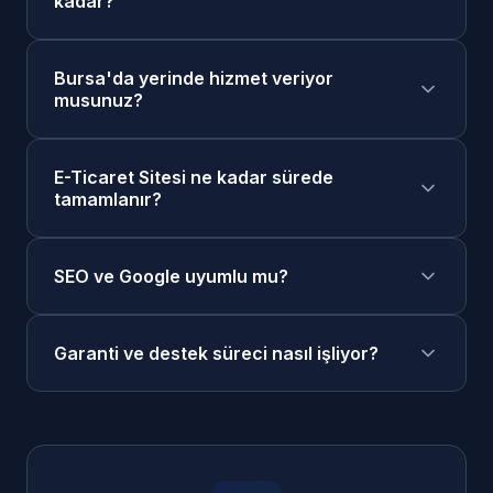
kadar?
Bursa'da e-ticaret sitesi fiyatlarımız 25.000₺ -
Bursa'da yerinde hizmet veriyor
100.000₺ aralığındadır. Projenizin kapsamına
musunuz?
göre ücretsiz keşif görüşmesi sonrasında size
özel fiyat teklifi sunuyoruz. Taksit seçenekleri
Evet, Bursa merkezde ve tüm ilçelerinde
mevcuttur.
E-Ticaret Sitesi ne kadar sürede
yerinde keşif ve toplantı yapabiliyoruz. Ayrıca
tamamlanır?
online görüşme seçeneğimiz de mevcuttur.
Bursa'daki müşterilerimize öncelikli destek
E-Ticaret Sitesi projelerimiz genellikle 4-6
sağlıyoruz.
SEO ve Google uyumlu mu?
hafta sürede tamamlanır. Acil projeler için
hızlandırılmış teslimat seçeneklerimiz de
Evet, tüm e-ticaret sitesi projelerimiz
mevcuttur.
Garanti ve destek süreci nasıl işliyor?
Google'ın en güncel SEO standartlarına
uygun olarak hazırlanmaktadır. Schema.org
Tüm e-ticaret sitesi projelerimize 1 yıl ücretsiz
yapılandırılmış veri, Core Web Vitals
teknik destek ve garanti veriyoruz. Bursa'dan
optimizasyonu, mobil uyumluluk ve hızlı
WhatsApp üzerinden 7/24 bize ulaşabilirsiniz.
yükleme süresi standart olarak dahildir.