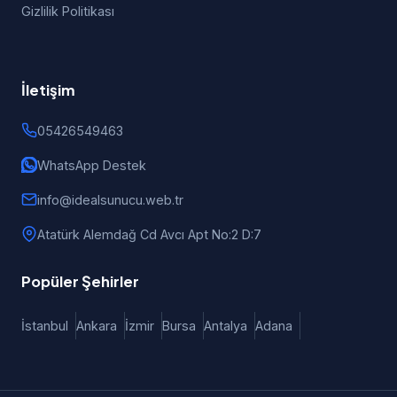
Gizlilik Politikası
İletişim
05426549463
WhatsApp Destek
info@idealsunucu.web.tr
Atatürk Alemdağ Cd Avcı Apt No:2 D:7
Popüler Şehirler
İstanbul
Ankara
İzmir
Bursa
Antalya
Adana